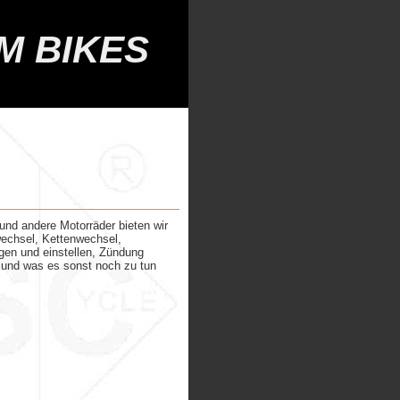
M BIKES
und andere Motorräder bieten wir
echsel, Kettenwechsel,
gen und einstellen, Zündung
n, und was es sonst noch zu tun