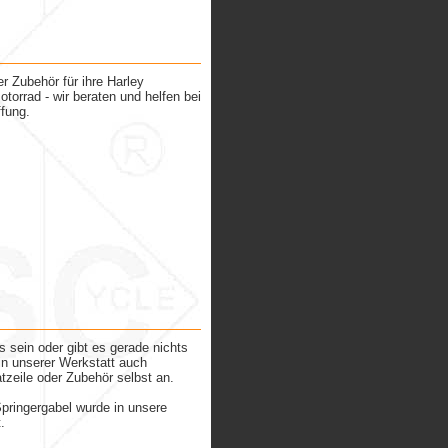
r Zubehör für ihre Harley
torrad - wir beraten und helfen bei
fung.
s sein oder gibt es gerade nichts
in unserer Werkstatt auch
tzeile oder Zubehör selbst an.
pringergabel wurde in unsere
.