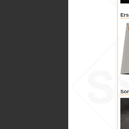
Ers
Son