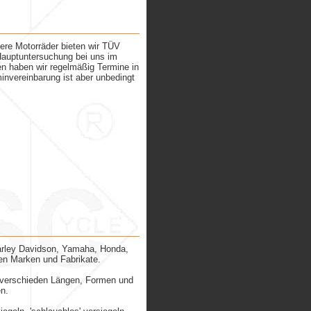
ere Motorräder bieten wir TÜV
auptuntersuchung bei uns im
 haben wir regelmäßig Termine in
invereinbarung ist aber unbedingt
Harley Davidson, Yamaha, Honda,
en Marken und Fabrikate.
 verschieden Längen, Formen und
n.