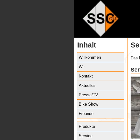
Inhalt
Se
Willkommen
Das 
Wir
Ser
Kontakt
Aktuelles
Presse/TV
Bike Show
Freunde
Produkte
Service