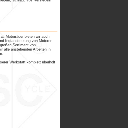
iegeln, 'schlauchlos' versiegeln
ti Motorräder bieten wir auch
und Instandsetzung von Motoren
 großen Sortiment von
r alle anstehenden Arbeiten in
n.
serer Werkstatt komplett überholt